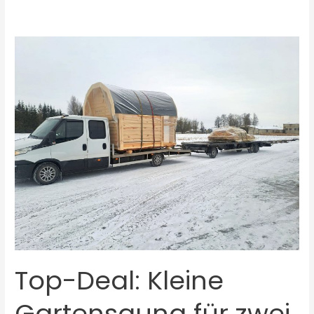
Top-
Deal:
Kleine
Gartensauna
für
zwei
Personen
Top-Deal: Kleine
Gartensauna für zwei