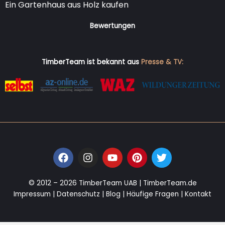
Ein Gartenhaus aus Holz kaufen
Bewertungen
TimberTeam ist bekannt aus
Presse & TV:
F
I
Y
P
T
a
n
o
i
w
c
s
u
n
i
e
t
t
t
t
© 2012 – 2026 TimberTeam UAB |
TimberTeam.de
b
a
u
e
t
Impressum
|
Datenschutz
|
Blog
|
Häufige Fragen
|
Kontakt
o
g
b
r
e
o
r
e
e
r
k
a
s