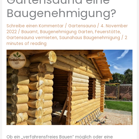
Baugenehmigung?
Schreibe einen Kommentar
/
Gartensauna
/
4. November
2022
/
Bauamt
,
Baugenehmigung Garten
,
Feuerstätte
,
Gartensauna vermieten
,
Saunahaus Baugenehmigung
/
2
minutes of reading
Ob ein „verfahrensfreies Bauen“ möglich oder eine