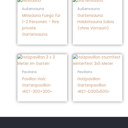
Außensauna
Außensauna
Minisauna Fuego für
Gartensauna
1–2 Personen – Ihre
Hobbitsauna Sabia
private
(ohne Vorraum)
Gartensauna
Pavillons
Pavillons
Pavillon Holz
Holzpavillon
Gartenpavillon
Gartenpavillon
»RST-300×300«
»RST-D300x500«