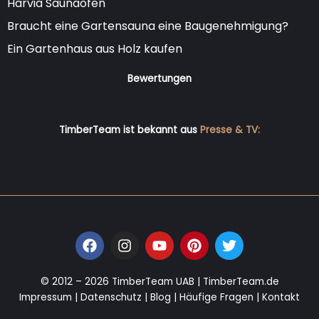
Harvia Saunaofen
Braucht eine Gartensauna eine Baugenehmigung?
Ein Gartenhaus aus Holz kaufen
Bewertungen
TimberTeam ist bekannt aus
Presse & TV:
F
I
Y
P
T
a
n
o
i
w
c
s
u
n
i
e
t
t
t
t
© 2012 – 2026 TimberTeam UAB |
TimberTeam.de
b
a
u
e
t
Impressum
|
Datenschutz
|
Blog
|
Häufige Fragen
|
Kontakt
o
g
b
r
e