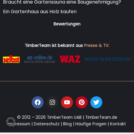
Braucht eine Gartensauna eine Baugenehmigung?
Ein Gartenhaus aus Holz kaufen
Bewertungen
TimberTeam ist bekannt aus
Presse & TV:
F
I
Y
P
T
a
n
o
i
w
c
s
u
n
i
e
t
t
t
t
© 2012 – 2026 TimberTeam UAB |
TimberTeam.de
b
a
u
e
t
Impressum
|
Datenschutz
|
Blog
|
Häufige Fragen
|
Kontakt
o
g
b
r
e