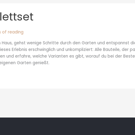
ettset
 of reading
em Haus, gehst wenige Schritte durch den Garten und entspannst di
eses Erlebnis erschwinglich und unkompliziert: Alle Bauteile, de
aten und erfahre, welche Varianten es gibt, worauf du bei der Best
 eigenen Garten genießt.