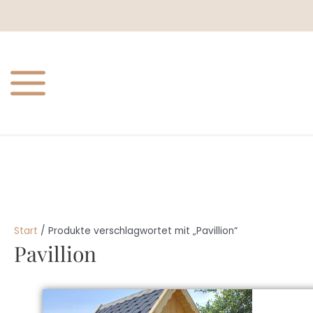
Zum
Inhalt
springen
Start
/ Produkte verschlagwortet mit „Pavillion“
Pavillion